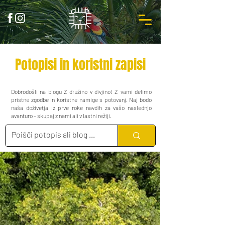
Potopisi in koristni zapisi
Dobrodošli na blogu Z družino v divjino! Z vami delimo
pristne zgodbe in koristne namige s potovanj. Naj bodo
naša doživetja iz prve roke navdih za vašo naslednjo
avanturo - skupaj z nami ali v lastni režiji.