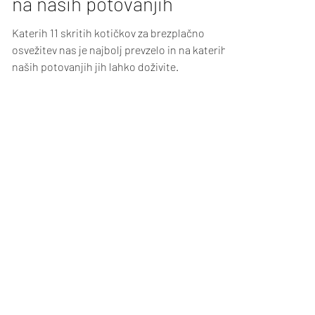
kotičkov, ki smo jih odkrili
na naših potovanjih
Katerih 11 skritih kotičkov za brezplačno
osvežitev nas je najbolj prevzelo in na katerih
naših potovanjih jih lahko doživite.
Z družino v divjino d.o.o., Pločanska ul. 3,
Ljubljana, Slovenija
Št. licence organizator potovanj: 2755
potovanja@zdruzinovdivjino.com