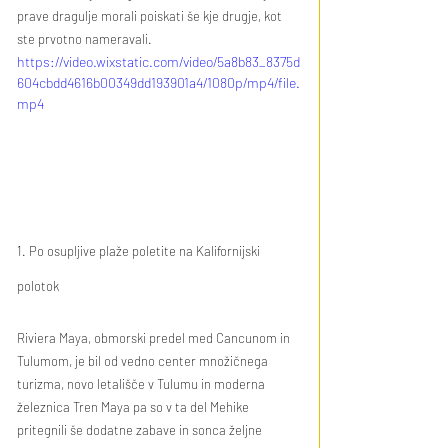
prave dragulje morali poiskati še kje drugje, kot 
ste prvotno nameravali.
https://video.wixstatic.com/video/5a8b83_8375d
604cbdd4616b00349dd193901a4/1080p/mp4/file.
mp4
1. Po osupljive plaže poletite na Kalifornijski 
polotok 
Riviera Maya, obmorski predel med Cancunom in 
Tulumom, je bil od vedno center množičnega 
turizma, novo letališče v Tulumu in moderna 
železnica Tren Maya pa so v ta del Mehike 
pritegnili še dodatne zabave in sonca željne 