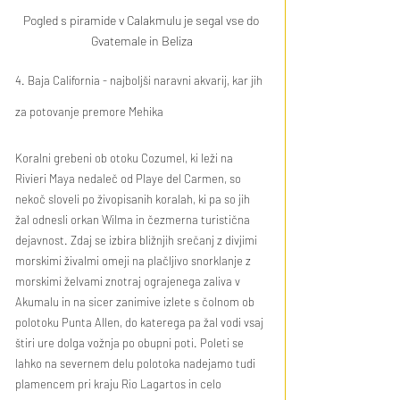
Pogled s piramide v Calakmulu je segal vse do 
Gvatemale in Beliza
4. Baja California - najboljši naravni akvarij, kar jih 
za potovanje premore Mehika
Koralni grebeni ob otoku Cozumel, ki leži na 
Rivieri Maya nedaleč od Playe del Carmen, so 
nekoč sloveli po živopisanih koralah, ki pa so jih 
žal odnesli orkan Wilma in čezmerna turistična 
dejavnost. Zdaj se izbira bližnjih srečanj z divjimi 
morskimi živalmi omeji na plačljivo snorklanje z 
morskimi želvami znotraj ograjenega zaliva v 
Akumalu in na sicer zanimive izlete s čolnom ob 
polotoku Punta Allen, do katerega pa žal vodi vsaj 
štiri ure dolga vožnja po obupni poti. Poleti se 
lahko na severnem delu polotoka nadejamo tudi 
plamencem pri kraju Rio Lagartos in celo 