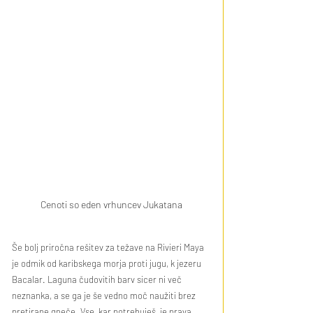
Cenoti so eden vrhuncev Jukatana
Še bolj priročna rešitev za težave na Rivieri Maya 
je odmik od karibskega morja proti jugu, k jezeru 
Bacalar. Laguna čudovitih barv sicer ni več 
neznanka, a se ga je še vedno moč naužiti brez 
pretirane gneče. Vse, kar potrebuješ, je prava 