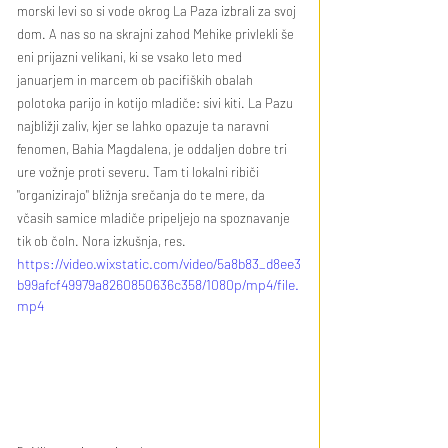
morski levi so si vode okrog La Paza izbrali za svoj 
dom. A nas so na skrajni zahod Mehike privlekli še 
eni prijazni velikani, ki se vsako leto med 
januarjem in marcem ob pacifiških obalah 
polotoka parijo in kotijo mladiče: sivi kiti. La Pazu 
najbližji zaliv, kjer se lahko opazuje ta naravni 
fenomen, Bahia Magdalena, je oddaljen dobre tri 
ure vožnje proti severu. Tam ti lokalni ribiči 
"organizirajo" bližnja srečanja do te mere, da 
včasih samice mladiče pripeljejo na spoznavanje 
tik ob čoln. Nora izkušnja, res.
https://video.wixstatic.com/video/5a8b83_d8ee3
b99afcf49979a8260850636c358/1080p/mp4/file.
mp4