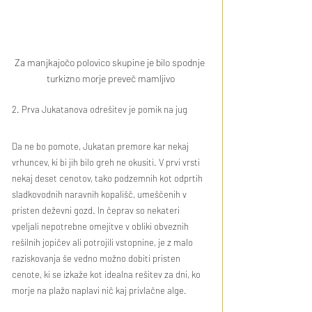
Za manjkajočo polovico skupine je bilo spodnje 
turkizno morje preveč mamljivo
2. Prva Jukatanova odrešitev je pomik na jug
Da ne bo pomote, Jukatan premore kar nekaj 
vrhuncev, ki bi jih bilo greh ne okusiti. V prvi vrsti 
nekaj deset cenotov, tako podzemnih kot odprtih 
sladkovodnih naravnih kopališč, umeščenih v 
pristen deževni gozd. In čeprav so nekateri 
vpeljali nepotrebne omejitve v obliki obveznih 
rešilnih jopičev ali potrojili vstopnine, je z malo 
raziskovanja še vedno možno dobiti pristen 
cenote, ki se izkaže kot idealna rešitev za dni, ko 
morje na plažo naplavi nič kaj privlačne alge.