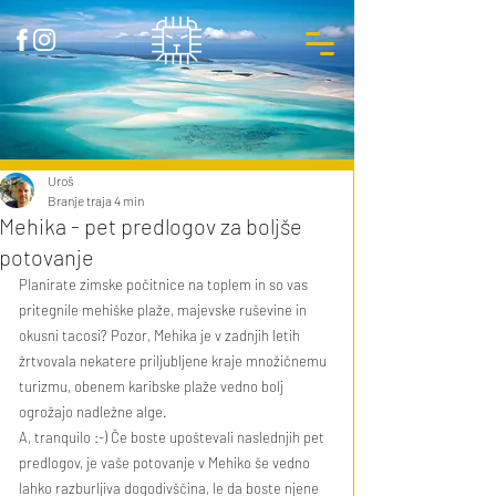
Uroš
Branje traja 4 min
Mehika - pet predlogov za boljše
potovanje
Planirate zimske počitnice na toplem in so vas 
pritegnile mehiške plaže, majevske ruševine in 
okusni tacosi? Pozor, Mehika je v zadnjih letih 
žrtvovala nekatere priljubljene kraje množičnemu 
turizmu, obenem karibske plaže vedno bolj 
ogrožajo nadležne alge. 
A, tranquilo :-) Če boste upoštevali naslednjih pet 
predlogov, je vaše potovanje v Mehiko še vedno 
lahko razburljiva dogodivščina, le da boste njene 