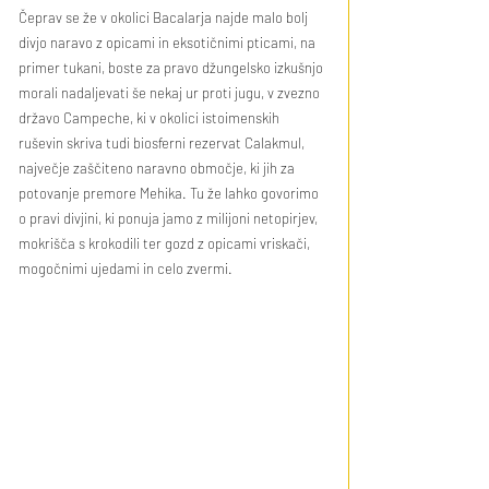
Čeprav se že v okolici Bacalarja najde malo bolj 
divjo naravo z opicami in eksotičnimi pticami, na 
primer tukani, boste za pravo džungelsko izkušnjo 
morali nadaljevati še nekaj ur proti jugu, v zvezno 
državo Campeche, ki v okolici istoimenskih 
ruševin skriva tudi biosferni rezervat Calakmul, 
največje zaščiteno naravno območje, ki jih za 
potovanje premore Mehika. Tu že lahko govorimo 
o pravi divjini, ki ponuja jamo z milijoni netopirjev, 
mokrišča s krokodili ter gozd z opicami vriskači, 
mogočnimi ujedami in celo zvermi.