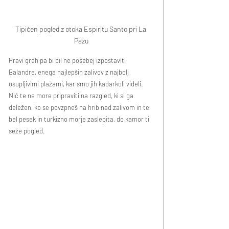
Tipičen pogled z otoka Espiritu Santo pri La 
Pazu
Pravi greh pa bi bil ne posebej izpostaviti 
Balandre, enega najlepših zalivov z najbolj 
osupljivimi plažami, kar smo jih kadarkoli videli. 
Nič te ne more pripraviti na razgled, ki si ga 
deležen, ko se povzpneš na hrib nad zalivom in te 
bel pesek in turkizno morje zaslepita, do kamor ti 
seže pogled.