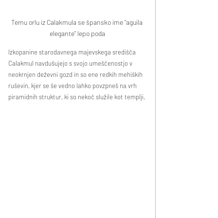
Temu orlu iz Calakmula se špansko ime "aguila 
elegante" lepo poda
Izkopanine starodavnega majevskega središča 
Calakmul navdušujejo s svojo umeščenostjo v 
neokrnjen deževni gozd in so ene redkih mehiških 
ruševin, kjer se še vedno lahko povzpneš na vrh 
piramidnih struktur, ki so nekoč služile kot templji.