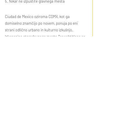
5. Nikar ne izpustite glavnega mesta
Ciudad de Mexico oziroma CDMX, kot ga 
domiselno znamčijo po novem, ponuja po eni 
strani odlično urbano in kulturno izkušnjo. 
Izkopanine starodavnega mesta Tenochtitlana se 
v nahajajo povsod v in pod glavnim mestom, 
Templo Mayor na primer tik ob glavnem trgu 
Zocalo, tempelj Ehecatl pa na postaji podzemne. 
Po drugi strani je CDMX super izhodišče za 
zanimive izlete, na primer do impresivnega 
arheološkega najdišča Teotihuacan, ki med 
drugim skriva nekatere od največjih piramid na 
svetu ali malo dlje v biosferni rezervat metuljev 
monarhov, kjer prezimuje več kot milijon teh 
živopisanih žuželk.