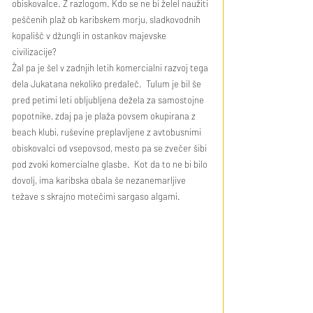
obiskovalce. Z razlogom. Kdo se ne bi želel naužiti 
peščenih plaž ob karibskem morju, sladkovodnih 
kopališč v džungli in ostankov majevske 
civilizacije? 
Žal pa je šel v zadnjih letih komercialni razvoj tega 
dela Jukatana nekoliko predaleč.  Tulum je bil še 
pred petimi leti obljubljena dežela za samostojne 
popotnike, zdaj pa je plaža povsem okupirana z 
beach klubi, ruševine preplavljene z avtobusnimi 
obiskovalci od vsepovsod, mesto pa se zvečer šibi 
pod zvoki komercialne glasbe.  Kot da to ne bi bilo 
dovolj, ima karibska obala še nezanemarljive 
težave s skrajno motečimi sargaso algami.