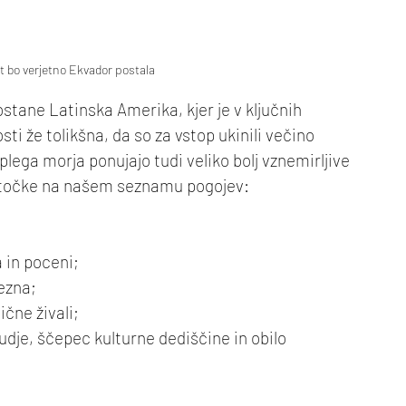
 bo verjetno Ekvador postala
tane Latinska Amerika, kjer je v ključnih 
ti že tolikšna, da so za vstop ukinili večino 
plega morja ponujajo tudi veliko bolj vznemirljive 
e točke na našem seznamu pogojev:
a in poceni;
rezna;
čne živali;
judje, ščepec kulturne dediščine in obilo 