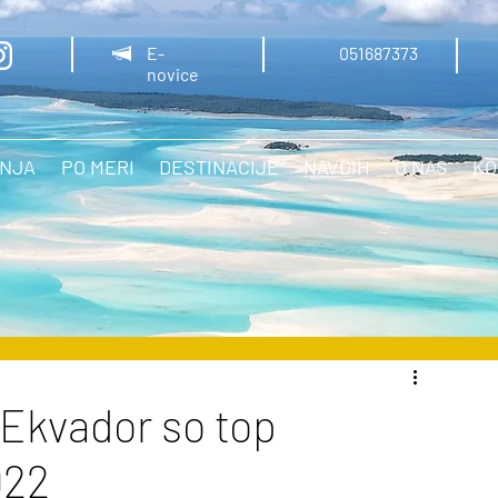
E-
051
687373
novice
NJA
PO MERI
DESTINACIJE
NAVDIH
O NAS
KO
 Ekvador so top
022