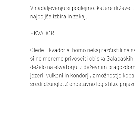
V nadaljevanju si poglejmo, katere države
najboljša izbira in zakaj: 
EKVADOR
Glede Ekvadorja  bomo nekaj razčistili na s
si ne moremo privoščiti obiska Galapaških o
deželo na ekvatorju, z deževnim pragozdom 
jezeri, vulkani in kondorji, z možnostjo kopa
sredi džungle. Z enostavno logistiko, prijaz