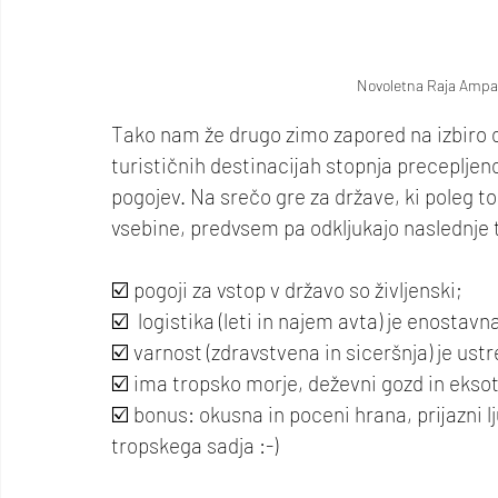
Novoletna Raja Ampat
Tako nam že drugo zimo zapored na izbiro os
turističnih destinacijah stopnja precepljenos
pogojev. Na srečo gre za države, ki poleg to
vsebine, predvsem pa odkljukajo naslednj
☑️ pogoji za vstop v državo so življenski;
☑️  logistika (leti in najem avta) je enostavn
☑️ varnost (zdravstvena in siceršnja) je ust
☑️ ima tropsko morje, deževni gozd in eksoti
☑️ bonus: okusna in poceni hrana, prijazni l
tropskega sadja :-)