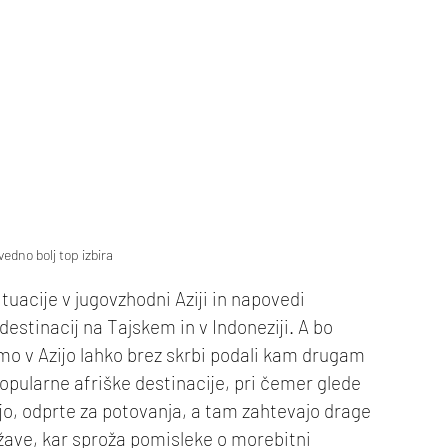
vedno bolj top izbira
tuacije v jugovzhodni Aziji in napovedi 
estinacij na Tajskem in v Indoneziji. A bo 
omo v Azijo lahko brez skrbi podali kam drugam 
 popularne afriške destinacije, pri čemer glede 
o, odprte za potovanja, a tam zahtevajo drage 
žave, kar sproža pomisleke o morebitni 