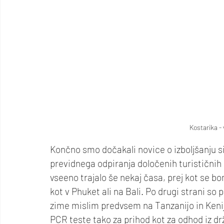
Kostarika - 
Končno smo dočakali novice o izboljšanju si
previdnega odpiranja določenih turističnih d
vseeno trajalo še nekaj časa, prej kot se b
kot v Phuket ali na Bali. Po drugi strani so
zime mislim predvsem na Tanzanijo in Kenij
PCR teste tako za prihod kot za odhod iz dr