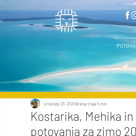
POTOVA
Uroš
Sep 23, 2021
Branje traja 5 min
Kostarika, Mehika in
potovanja za zimo 2