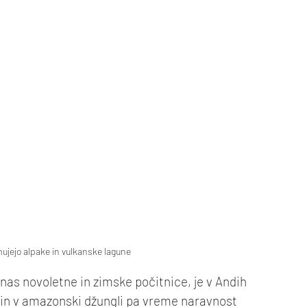
jejo alpake in vulkanske lagune
 novoletne in zimske počitnice, je v Andih 
h in v amazonski džungli pa vreme naravnost 