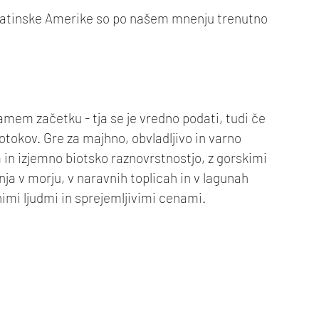
 Latinske Amerike so po našem mnenju trenutno 
amem začetku - tja se je vredno podati, tudi če 
tokov. Gre za majhno, obvladljivo in varno 
in izjemno biotsko raznovrstnostjo, z gorskimi 
nja v morju, v naravnih toplicah in v lagunah 
nimi ljudmi in sprejemljivimi cenami. 